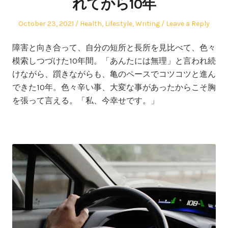
れてから10年
Posted
Posted
October 23, 2021
Health
,
Lifestyle
,
Writing
Leave a Reply
on
in
障害と向き合って、自分の短所と長所を見比べて、色々
模索しつづけた10年間。「あんたには無理」と言われ続
けながら、躓きながらも、亀のペースでコツコツと進ん
できた10年。色々辛い事、大変な事があったからこそ胸
を張って言える。「私、今幸せです。」