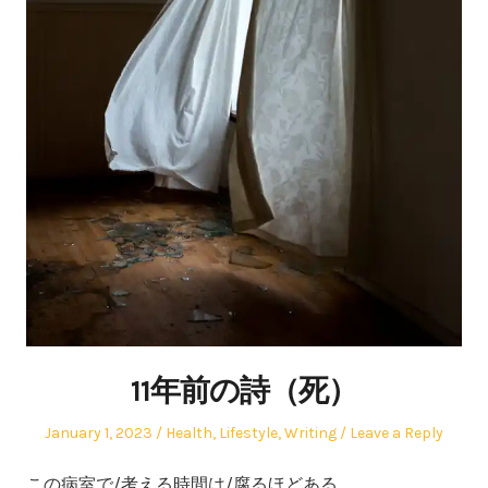
11年前の詩（死）
Posted
Posted
January 1, 2023
Health
,
Lifestyle
,
Writing
Leave a Reply
on
in
この病室で/考える時間は/腐るほどある