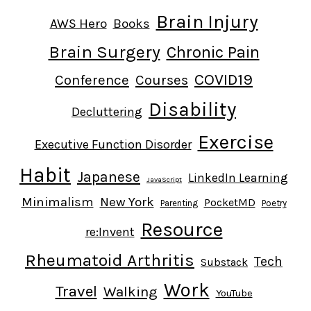
Brain Injury
AWS Hero
Books
Brain Surgery
Chronic Pain
COVID19
Conference
Courses
Disability
Decluttering
Exercise
Executive Function Disorder
Habit
Japanese
LinkedIn Learning
JavaScript
Minimalism
New York
PocketMD
Parenting
Poetry
Resource
re:Invent
Rheumatoid Arthritis
Tech
Substack
Work
Travel
Walking
YouTube