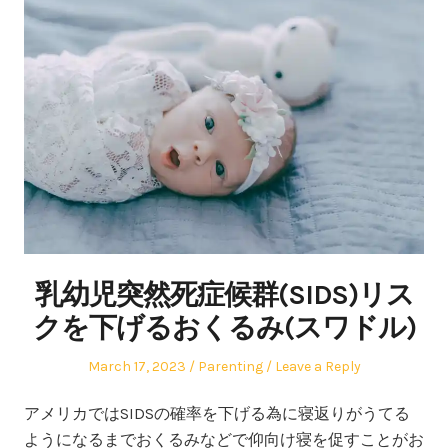
乳幼児突然死症候群(SIDS)リス
クを下げるおくるみ(スワドル)
Posted
Posted
March 17, 2023
Parenting
Leave a Reply
on
in
アメリカではSIDSの確率を下げる為に寝返りがうてる
ようになるまでおくるみなどで仰向け寝を促すことがお