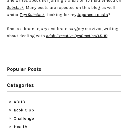
She writes about her jarring transition to motherhood on
Substack
. Many posts are reposted on this blog as well
under
Tag: Substack
. Looking for my
Japanese posts
?
She is a brain injury and brain surgery survivor, writing
about dealing with
adult Executive Dysfunction/ADHD
.
Twitter
LinkedIn
Bluesky
YouTube
Popular Posts
Categories
ADHD
Book-Club
Challenge
Health