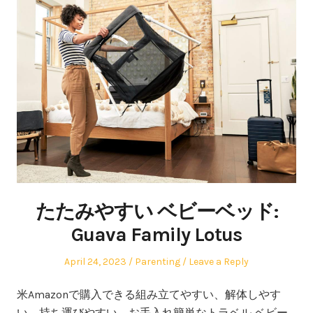
たたみやすい ベビーベッド:
Guava Family Lotus
Posted
Posted
April 24, 2023
Parenting
Leave a Reply
on
in
米Amazonで購入できる組み立てやすい、解体しやす
い、持ち運びやすい、お手入れ簡単なトラベル ベビー