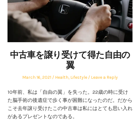
中古車を譲り受けて得た自由の
翼
Posted
Posted
March 16, 2021
Health
,
Lifestyle
Leave a Reply
on
in
10年前、私は「自由の翼」を失った。22歳の時に受け
た脳手術の後遺症で歩く事が困難になったのだ。だから
こそ去年譲り受けたこの中古車は私にはとても思い入れ
があるプレゼントなのである。